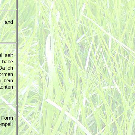
s and
l seit
, habe
Da ich
Formen
 bein
achten
r Form
el: