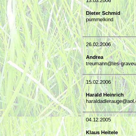
13.03.2006
Dieter Schmid
pummelkind
26.02.2006
Andrea
treumann@les-graveu
15.02.2006
Harald Heinrich
haraldadlerauge@aol
04.12.2005
Klaus Heitele