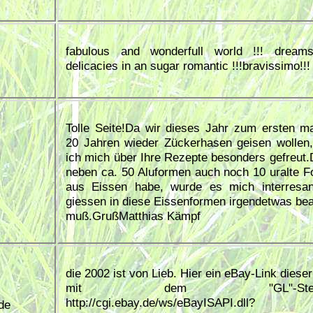
fabulous and wonderfull world !!! dream
delicacies in an sugar romantic !!!bravissimo!!!
Tolle Seite!Da wir dieses Jahr zum ersten ma
20 Jahren wieder Zückerhasen geisen wollen
ich mich über Ihre Rezepte besonders gefreut.
neben ca. 50 Aluformen auch noch 10 uralte 
aus Eissen habe, wurde es mich interresan
giessen in diese Eissenformen irgendetwas be
muß.GrußMatthias Kämpf
die 2002 ist von Lieb. Hier ein eBay-Link diese
mit dem "GL"-Stemp
http://cgi.ebay.de/ws/eBayISAPI.dll?
de