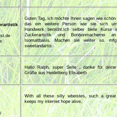
Guten Tag, ich möchte Ihnen sagen wie schön 
das ein weitere Person wie sie sich u
rartistik
Handwerk bemüht.Ich selber biete Kurse i
Zuckerartistik und Bonbonmacherrei a
st.de
Isomaltbasis. Machen sie weiter so. mf
e
sweetandartis
Hallo Ralph, super Seite , danke für deine
Grüße aus Heidelberg Elisabeth
With all these silly wbeistes, such a grea
keeps my internet hope alive.
/