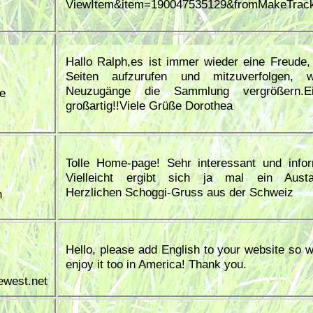
ViewItem&item=190047535129&fromMakeTrack
Hallo Ralph,es ist immer wieder eine Freude,
Seiten aufzurufen und mitzuverfolgen, w
Neuzugänge die Sammlung vergrößern.Ei
e
großartig!!Viele Grüße Dorothea
Tolle Home-page! Sehr interessant und infor
Vielleicht ergibt sich ja mal ein Austa
Herzlichen Schoggi-Gruss aus der Schweiz
h
Hello, please add English to your website so 
enjoy it too in America! Thank you.
ewest.net