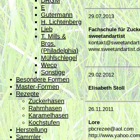
DRGM
E
Gutermann
29.07.2013
H. Lichtenberg
Lieb
Fachschule für Zucke
T. Mills &
sweetandartist
kontakt@sweetandarti
Bros.
www.sweetandartist.d
(Philadelphia)
Mühlschlegel
Weco
Sonstige
29.02.2012
Besondere Formen
Master-Formen
Elisabeth Stoll
Rezepte
Zuckerhasen
Rahmhasen
26.11.2011
Karamelhasen
Kochstufen
Lore
pbcrezee@aol.com
Herstellung
http://www.yahoo.com
Sammler