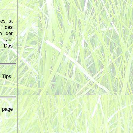
es ist
m das
n der
n auf
g Das
 Tips,
t page