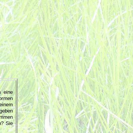
h eine
ormen
meinem
 geben
ommen
n? Sie