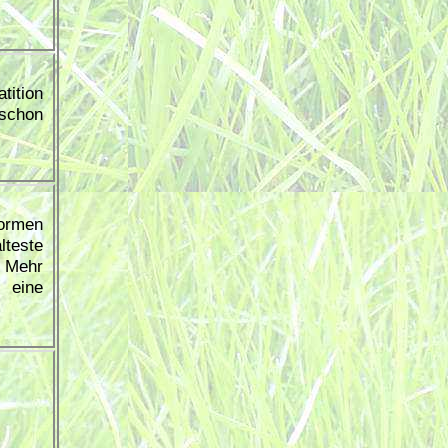
tition
 schon
ormen
teste
 Mehr
 eine