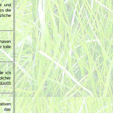
ht und
ss die
zliche
rhasen
 tolle
de ich
lcher
ndus03
tiven
or das