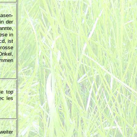
hasen-
in der
annte,
ese in
d, ist
grosse
Onkel,
ommen
le top
ec les
weiter