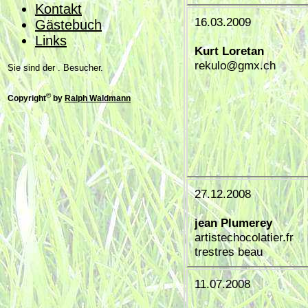
Kontakt
16.03.2009
Gästebuch
Links
Kurt Loretan
rekulo@gmx.ch
Sie sind der . Besucher.
©
Copyright
by
Ralph Waldmann
27.12.2008
jean Plumerey
artistechocolatier.fr
trestres beau
11.07.2008