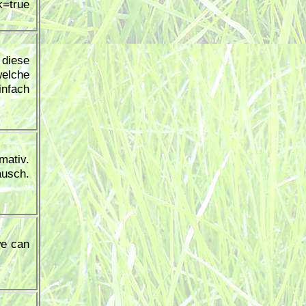
=true
 diese
elche
nfach
mativ.
usch.
we can