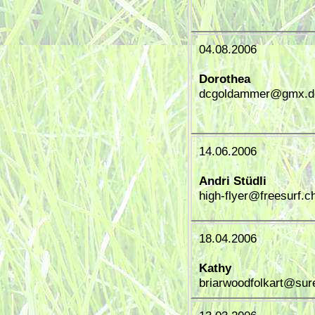
04.08.2006
Dorothea
dcgoldammer@gmx.d
14.06.2006
Andri Stüdli
high-flyer@freesurf.c
18.04.2006
Kathy
briarwoodfolkart@sur